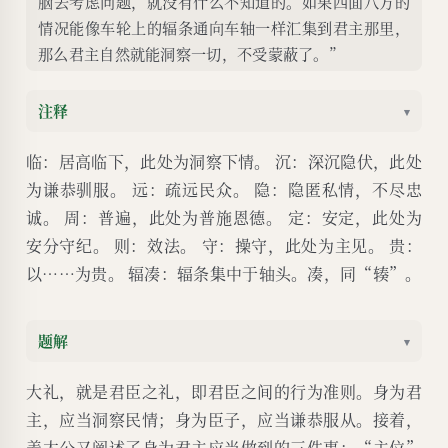
脑去考虑问题，就没有什么不知道的。如果四面八方的
情况能像车轮上的辐条通向车轴一样汇集到君主那里，
那么君主自然就能洞察一切，不受蒙蔽了。”
注释
▾
临：居高临下，此处为洞察下情。 沉：深沉隐伏，此处
为谦恭驯服。 远：疏远民众。 隐：隐匿私情，不尽忠
诚。 周：普遍，此处为普施恩德。 定：安定，此处为
安分守纪。 则：效法。 守：操守，此处为主见。 贵：
以……为贵。 辐凑：辐条集中于轴头。凑，同“辏”。
题解
▾
大礼，就是君臣之礼，即君臣之间的行为准则。身为君
主，应当洞察民情；身为臣子，应当谦恭服从。接着，
姜太公又阐述了身为君主应当做到的三件事：“主位”