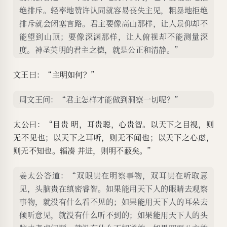
绝排斥。轻率地赞许认同就容易丧失主见，粗暴地拒绝
排斥就会闭塞言路。君主要像高山那样，让人景仰却不
能望到山顶；要像深渊那样，让人俯视却不能测量深
度。神圣英明的君主之德，就是公正和清静。”
文王曰：“主明如何？”
周文王问：“君主怎样才能做到洞察一切呢？”
太公曰：“目贵 明，耳贵聪，心贵智。以天下之目视，则
无不见也；以天下之耳听，则无不闻也；以天下之心虑，
则无不知也。辐凑 并进，则明不蔽矣。”
姜太公答道：“双眼贵在明察事物，双耳贵在听取意
见，头脑贵在缜密睿智。如果能用天下人的眼睛去观察
事物，就没有什么看不见的；如果能用天下人的耳朵去
倾听意见，就没有什么听不到的；如果能用天下人的头