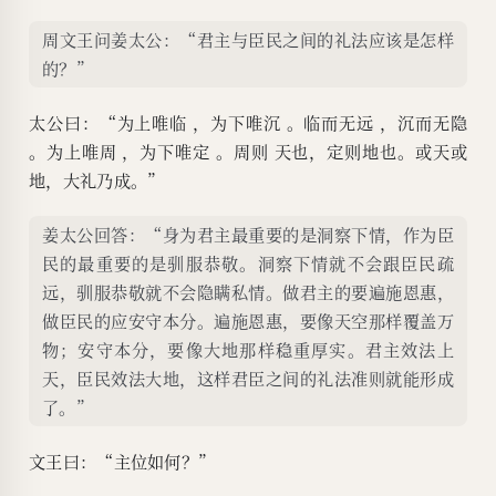
周文王问姜太公：“君主与臣民之间的礼法应该是怎样
的？”
太公曰：“为上唯临 ，为下唯沉 。临而无远 ，沉而无隐
。为上唯周 ，为下唯定 。周则 天也，定则地也。或天或
地，大礼乃成。”
姜太公回答：“身为君主最重要的是洞察下情，作为臣
民的最重要的是驯服恭敬。洞察下情就不会跟臣民疏
远，驯服恭敬就不会隐瞒私情。做君主的要遍施恩惠，
做臣民的应安守本分。遍施恩惠，要像天空那样覆盖万
物；安守本分，要像大地那样稳重厚实。君主效法上
天，臣民效法大地，这样君臣之间的礼法准则就能形成
了。”
文王曰：“主位如何？”