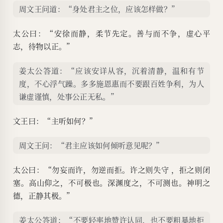
周文王问道：“身处君主之位，应该怎样做？”
太公曰：“安徐而静，柔节先定。善与而不争，虚心平
志，待物以正。”
姜太公答道：“应该安详从容，沉着清静，温和有节
度，不心浮气躁。多多施恩惠而不要跟百姓争利，为人
谦虚谨慎，处事公正无私。”
文王曰：“主听如何？”
周文王问：“君主应该如何倾听意见呢？”
太公曰：“勿妄而许，勿逆而拒。许之则失守 ，拒之则闭
塞。高山仰之，不可极也。深渊度之，不可测也。神明之
德，正静其极。”
姜太公答道：“不要轻率地赞许认同，也不要粗暴地拒