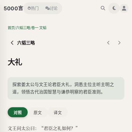
言
5000
热门
讨论
/
/
首页
六韬三略
卷一 文韬
六韬三略
大礼
探索姜太公与文王论君臣大礼，洞悉主位主听主明之
道，领悟古代治国智慧与谦恭明察的君臣准则。
对照
原文
译文
文王问太公曰：“君臣之礼如何？”