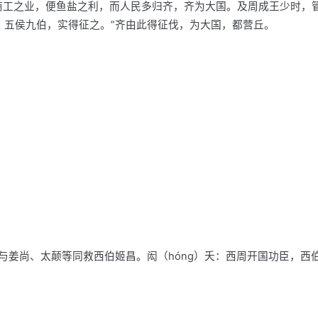
通商工之业，便鱼盐之利，而人民多归齐，齐为大国。及周成王少时，管蔡
，五侯九伯，实得征之。”齐由此得征伐，为大国，都营丘。
与姜尚、太颠等同救西伯姬昌。闳（hóng）夭：西周开国功臣，西