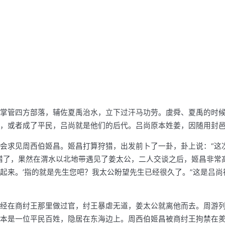
掌管四方部落，辅佐夏禹治水，立下过汗马功劳。虞舜、夏禹的时
，或者成了平民，吕尚就是他们的后代。吕尚原本姓姜，因随用封
会求见周西伯姬昌。姬昌打算狩猎，出发前卜了一卦，卦上说：“这
猎了，果然在渭水以北地带遇见了姜太公，二人交谈之后，姬昌非常高
起来。’指的就是先生您吧？我太公盼望先生已经很久了。”这是吕尚
经在商纣王那里做过官，纣王暴虐无道，姜太公就离他而去。周游
本是一位平民百姓，隐居在东海边上。周西伯姬昌被商纣王拘禁在