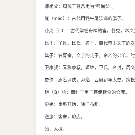
师尚父：周武王尊吕尚为“师尚父”。
旄（máo）：古代用牦牛尾装饰的旗子。
苍兕（sì）：古代掌管舟楫的官。苍兕，本
比干：子姓，比氏，名干，商代帝王文丁的次
箕子：名胥余，文丁的儿子，帝乙的弟弟，纣
卫康叔：又称康叔，姬姓，卫氏，名封，周文
史佚：原名尹佚，尹逸，西周初年太史。策祝
钜（jù）桥：商纣王用于存储粮食的仓库。
更始：重新开始，除旧布新。
逆旅：客舍，旅店。
殆：大概。