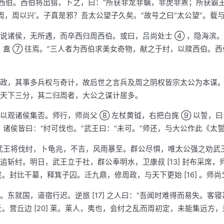
 周西伯。西伯将出猎，卜之，曰：“所获非龙非螭，非虎非罴；所获霸
周，周以兴’。子真是邪？吾太公望子久矣。”故号之曰“太公望”。载
说诸侯，无所遇，而卒西归周西伯。或曰，吕尚处士 ④ ，隐海滨。周
，盍 ⑦ 往焉。”三人者为西伯求美女奇物，献之于纣，以赎西伯。
政，其事多兵权与奇计，故后世之言兵及周之阴权皆宗太公为本谋
天下三分，其二归周者，大公之谋计居多。
观诸侯集否。师行，师尚父 ⑧ 左杖黄钺，右把白旄 ⑨ 以誓，曰
诸侯皆曰：“纣可伐也。”武王曰：“未可。”师还，与大公作此《太
12] 。武王将伐纣，卜龟兆，不吉，风雨暴至。群公尽惧，唯太公强之
纣。明日，武王立于社，群公奉明水，卫康叔 [13] 封布采席，师尚
贫民。封比干墓，释箕子囚。迁九鼎，修周政，与天下更始 [16] 。师
就国，道宿行迟。逆旅 [17] 之人曰：“吾闻时难得而易失。客寝甚安
营丘。营丘边 [20] 莱。莱人，夷也，会纣之乱而周初定，未能集远方