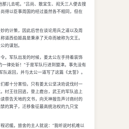
他那儿去呢。”吕尚、散宜生、闳夭三人便去搜
吕尚得以臣事周国的经过虽然各不相同，但在
奇妙的计策，因此后世在谈论用兵之道以及周
人称道西伯姬昌是秉承了天命而被称为文王。
太公的谋划。
号令。军队出发的时候，姜太公左手持着装饰
的一律处斩！”于是军队行进到盟津。事先没有
领军队返回，并与太公一道写了这篇《太誓》。
臣们都十分害怕，只有姜太公坚决劝说伐纣一
败。纣王往回逃，登上鹿台，武王的军队追上
诵读祭告天地的文书，向天神报告声讨商纣的
囚禁的箕子，迁移象征最高统治权的九只宝
程迟缓。旅舍的主人就说：“我听说时机难以