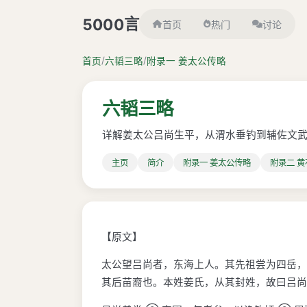
言
5000
首页
热门
讨论
/
/
首页
六韬三略
附录一 姜太公传略
六韬三略
详解姜太公吕尚生平，从渭水垂钓到辅佐文
主页
简介
附录一 姜太公传略
附录二 
【原文】
太公望吕尚者，东海上人。其先祖尝为四岳，
其后苗裔也。本姓姜氏，从其封姓，故曰吕尚