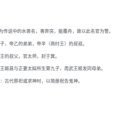
义为传说中的水兽名，善奔突，能覆舟，故以此名官为警。
子，帝乙的弟弟，帝辛（商纣王）的叔叔。
王的叔父，官太师，封于箕。
王姬昌与正妻太姒所生第九子，周武王姬发同母弟。
：古代祭祀或求神时，以简册祝告鬼神。