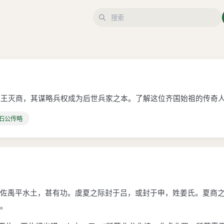
武王灭商，其谋略兵权成为后世兵家之本。了解这位齐国始祖的传奇
黄石公传略
佐禹平水土，甚有功。虞夏之际封于吕，或封于申，姓姜氏。夏商之
。