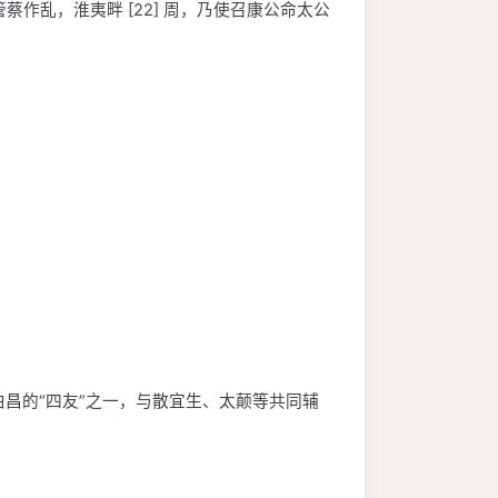
作乱，淮夷畔 [22] 周，乃使召康公命太公
伯昌的“四友”之一，与散宜生、太颠等共同辅