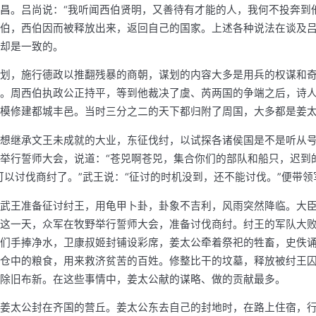
昌。吕尚说：“我听闻西伯贤明，又善待有才能的人，我何不投奔到
伯，西伯因而被释放出来，返回自己的国家。上述各种说法在谈及
却是一致的。
划，施行德政以推翻残暴的商朝，谋划的内容大多是用兵的权谋和
。周西伯执政公正持平，等到他裁决了虞、芮两国的争端之后，诗
模修建都城丰邑。当时三分之二的天下都归附了周国，大多都是姜
想继承文王未成就的大业，东征伐纣，以试探各诸侯国是不是听从
举行誓师大会，说道：“苍兕啊苍兕，集合你们的部队和船只，迟到
可以讨伐商纣了。”武王说：“征讨的时机没到，还不能讨伐。”便带
武王准备征讨纣王，用龟甲卜卦，卦象不吉利，风雨突然降临。大
这一天，众军在牧野举行誓师大会，准备讨伐商纣。纣王的军队大
们手捧净水，卫康叔姬封铺设彩席，姜太公牵着祭祀的牲畜，史佚
仓中的粮食，用来救济贫苦的百姓。修整比干的坟墓，释放被纣王
除旧布新。在这些事情中，姜太公献的谋略、做的贡献最多。
姜太公封在齐国的营丘。姜太公东去自己的封地时，在路上住宿，行