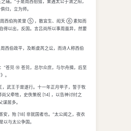
王之辅。”于是周西伯猎，果遇太公于渭之阳，
与俱归，立为师。
西伯拘羑里 ⑤ ，散宜生、闳夭 ⑥ 素知而
西伯得以出，反国。言吕尚所以事周虽异，然要
。周西伯政平，及断虞芮之讼，而诗人称西伯
：“苍兕 ⑩ 苍兕，总尔众庶，与尔舟揖，后至
誓》。
劝武王，武王于是遂行。十一年正月甲子，誓于牧
父牵牲，史佚策祝 [14] ，以告神讨纣之
尚父谋居多。
，殆 [18] 非就国者也。”太公闻之，夜衣
，是以与太公争国。