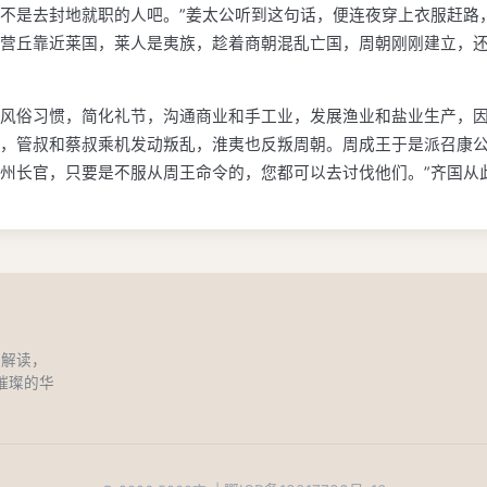
不是去封地就职的人吧。”姜太公听到这句话，便连夜穿上衣服赶路
营丘靠近莱国，莱人是夷族，趁着商朝混乱亡国，周朝刚刚建立，
风俗习惯，简化礼节，沟通商业和手工业，发展渔业和盐业生产，
，管叔和蔡叔乘机发动叛乱，淮夷也反叛周朝。周成王于是派召康公
州长官，只要是不服从周王命令的，您都可以去讨伐他们。”齐国从
和解读，
璀璨的华