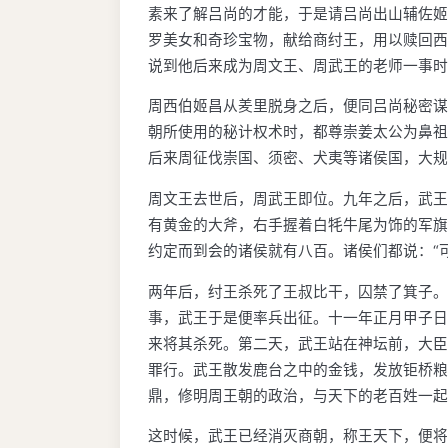
素来了解吕尚的才能，于是请吕尚出山辅佐姬
罗美女和奇珍宝物，献给商纣王，用以赎回西
说到他后来成为周文王、周武王的老师一事时
周西伯姬昌从羑里脱身之后，便同吕尚秘密谋
朝所使用的秘计权术时，都尊崇姜太公为鼻祖
后来周征伐崇国、须密、犬夷等诸侯国，大规
周文王去世后，周武王即位。九年之后，武王
有黄金的大斧，右手握着白牦牛尾为饰的军旗
约定而到会的诸侯就有八百。诸侯们都说：“
两年后，纣王杀死了王叔比干，囚禁了箕子。
事，武王于是便率兵出征。十一年正月甲子日
来将其杀死。第二天，武王站在神坛前，大臣
罪行。武王散发鹿台之中的金钱，发放钜桥粮
鼎，修明周王朝的政治，与天下的老百姓一起
这时候，武王已经消灭商朝，称王天下，便将