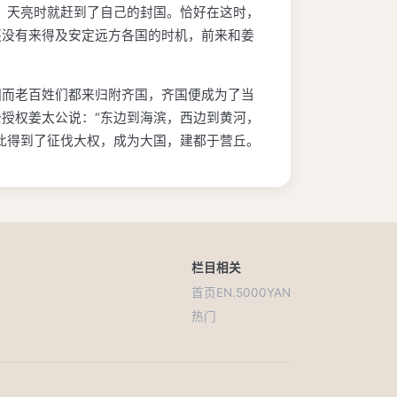
，天亮时就赶到了自己的封国。恰好在这时，
还没有来得及安定远方各国的时机，前来和姜
因而老百姓们都来归附齐国，齐国便成为了当
授权姜太公说：“东边到海滨，西边到黄河，
此得到了征伐大权，成为大国，建都于营丘。
栏目
相关
首页
EN.5000YAN
热门