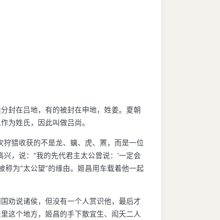
候分封在吕地，有的被封在申地，姓姜。夏朝
邑作为姓氏，因此叫做吕尚。
次狩猎收获的不是龙、螭、虎、罴，而是一位
兴，说：“我的先代君主太公曾说：‘一定会
被称为“太公望”的缘由。姬昌用车载着他一起
列国劝说诸侯，但没有一个人赏识他，最后才
羑里这个地方，姬昌的手下散宜生、闳夭二人