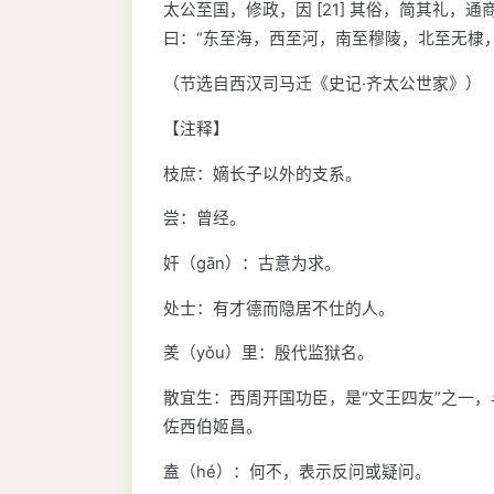
太公至国，修政，因 [21] 其俗，简其礼，
曰：“东至海，西至河，南至穆陵，北至无棣
（节选自西汉司马迁《史记·齐太公世家》）
【注释】
枝庶：嫡长子以外的支系。
尝：曾经。
奸（gān）：古意为求。
处士：有才德而隐居不仕的人。
羑（yǒu）里：殷代监狱名。
散宜生：西周开国功臣，是“文王四友”之一，
佐西伯姬昌。
盍（hé）：何不，表示反问或疑问。