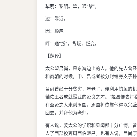
犁明：黎明。犂，通“黎”。
边：靠近。
因：顺应。
畔：通“叛”，背叛，叛变。
【翻译】
太公望吕尚，是东海边上的人。他的先人曾经
和商朝的时候，申、吕或者被分封给旁支子孙
吕尚曾经十分贫穷，年老了，便利用钓鱼的机
辅佐王者成就霸业的贤良之才。”姬昌便去打
有圣贤之人来到周国，周国将依靠他得以兴盛
回去，并拜他为老师。
有人说，姜太公的学识和见闻都十分广博，曾
去了西部投奔周西伯姬昌。也有人说，吕尚原