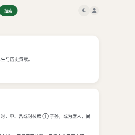
搜索
人生与历史贡献。
时，申、吕或封枝庶 ① 子孙，或为庶人，尚