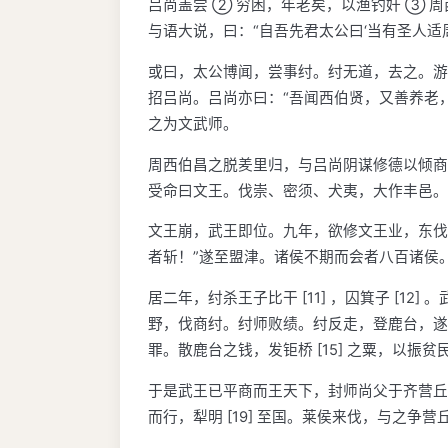
吕尚盖尝 ② 穷困，年老矣，以渔钓奸 ③
与语大说，曰：“自吾先君太公曰‘当有圣人适
或曰，太公博闻，尝事纣。纣无道，去之。游
招吕尚。吕尚亦曰：“吾闻西伯贤，又善养老
之为文武师。
周西伯昌之脱羑里归，与吕尚阴谋修德以倾商
受命曰文王。伐崇、密须、犬夷，大作丰邑。
文王崩，武王即位。九年，欲修文王业，东伐以
者斩！”遂至盟津。诸侯不期而会者八百诸侯。
居二年，纣杀王子比干 [11] ，囚箕子 [
野，伐商纣。纣师败绩。纣反走，登鹿台，遂追斩
罪。散鹿台之钱，发钜桥 [15] 之粟，以振
于是武王已平商而王天下，封师尚父于齐营丘。东
而行，犁明 [19] 至国。莱侯来伐，与之争